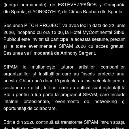
(juerga permanente), de ESTÉVEZ/PAÑOS y Compañía
din Spania; și YONGOYELY, de Circus Baobab din Spania.
Sesiunea PITCH PROJECT va avea loc în data de 22 iunie
2026, începând cu ora 13:00, la Hotel MyContinental Sibiu.
Publicul este invitat să participe la această sesiune, precum
și la toate evenimentele SIPAM 2026 cu acces gratuit.
Sesiunea va fi moderată de Anthony Sergent.
SIPAM le mulțumește tuturor artiștilor, companiilor,
organizațiilor și instituțiilor care au înscris proiecte anul
acesta. Chiar dacă doar 10 proiecte au fost selectate pentru
sesiunea de pitch, toți cei care au aplicat sunt așteptați la
Sibiu pentru a lua parte la programul SIPAM, care include
întâlniri profesionale, evenimente de networking și
oportunități de colaborare.
Ediția din 2026 continuă să transforme SIPAM într-un spațiu
de întâlnire între artiști, manageri culturali, producători,