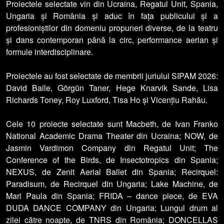
Proiectele selectate vin din Ucraina, Regatul Unit, Spania,
Ungaria și România și aduc în fața publicului și a
profesioniștilor din domeniu propuneri diverse, de la teatru
și dans contemporan până la circ, performance aerian și
formule interdisciplinare.
Proiectele au fost selectate de membrii juriului SIPAM 2026:
David Baile, Görgün Taner, Hege Knarvik Sande, Lisa
Richards Toney, Roy Luxford, Tisa Ho și Vicențiu Rahău.
Cele 10 proiecte selectate sunt Macbeth, de Ivan Franko
National Academic Drama Theater din Ucraina; NOW, de
Jasmin Vardimon Company din Regatul Unit; The
Conference of the Birds, de Insectotropics din Spania;
NEXUS, de Zenit Aerial Ballet din Spania; Recirquel:
Paradisum, de Recirquel din Ungaria; Lake Machine, de
Mari Paula din Spania; FRIDA – dance piece, de EVA
DUDA DANCE COMPANY din Ungaria; Lungul drum al
zilei către noapte, de TNRS din România; DONCELLAS