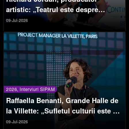
artistic: „Teatrul este despre
învățare și descoperire”
09-Jul-2026
2026, Interviuri SIPAM
Raffaella Benanti, Grande Halle de
la Villette: „Sufletul culturii este să
creezi ceva semnificativ”
09-Jul-2026